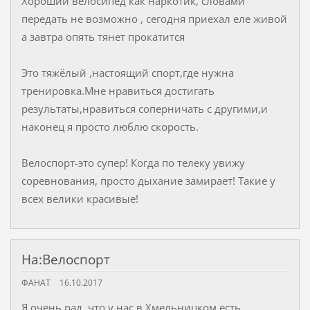
Хороший велосипед как наркотик, словами
передать не возможно , сегодня приехал еле живой
а завтра опять тянет прокатится
Это тяжёлый ,настоящий спорт,где нужна
тренировка.Мне нравиться достигать
результаты,нравиться соперничать с другими,и
наконец я просто люблю скорость.
Велоспорт-это супер! Когда по телеку увижу
соревнования, просто дыхание замирает! Такие у
всех велики красивые!
На:Велоспорт
ФАНАТ
16.10.2017
Я очень рад, что у нас в Хмельницком есть