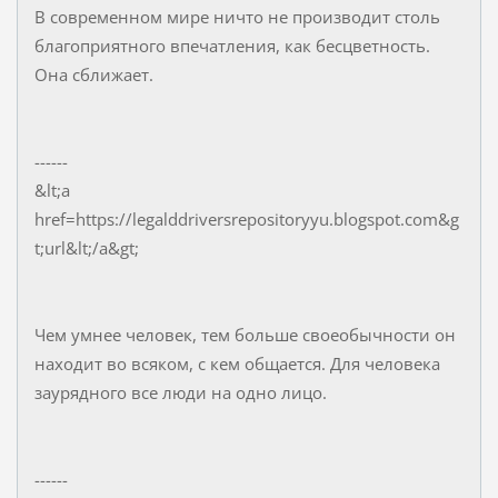
В современном мире ничто не производит столь
благоприятного впечатления, как бесцветность.
Она сближает.
------
&lt;a
href=https://legalddriversrepositoryyu.blogspot.com&g
t;url&lt;/a&gt;
Чем умнее человек, тем больше своеобычности он
находит во всяком, с кем общается. Для человека
заурядного все люди на одно лицо.
------