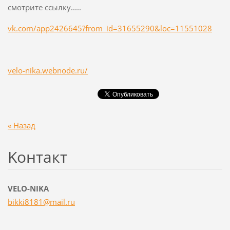
смотрите ссылку.....
vk.com/app2426645?from_id=31655290&loc=11551028
velo-nika.webnode.ru/
« Назад
Koнтакт
VELO-NIKA
bikki818
1@mail.r
u