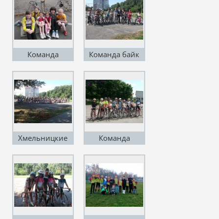
Команда
Команда байк
Марцынко Н.А
Хмельницкий
Хмельницкие
Команда
велосипедисты
Кондрут В.В и
Кондрут В.И