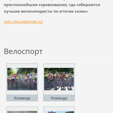
престижнейшие соревнования, где собираются
лучшие велосипедисты по итогам сезон
а.
velo-nika.webnode.ru/
Велоспорт
Команда
Команда
Кондрут В В и
Цурського Д
Довгополой Т И