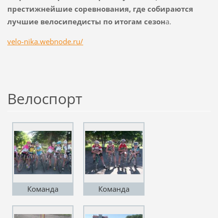
престижнейшие соревнования, где собираются
лучшие велосипедисты по итогам сезон
а.
velo-nika.webnode.ru/
Велоспорт
Команда
Команда
Кондрут В В и
Цурського Д
Довгополой Т И