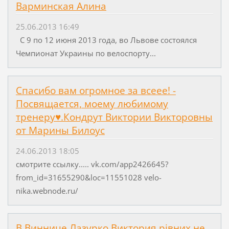
Варминская Алина
25.06.2013 16:49
С 9 по 12 июня 2013 года, во Львове состоялся
Чемпионат Украины по велоспорту...
Спасибо вам огромное за всеее! -
Посвящается, моему любимому
тренеру♥.Кондрут Виктории Викторовны
от Марины Билоус
24.06.2013 18:05
смотрите ссылку..... vk.com/app2426645?
from_id=31655290&loc=11551028 velo-
nika.webnode.ru/
В Виннице Лазурко Виктория рівних не