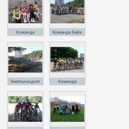
Команда
Команда байк
Марцынко Н.А
Хмельницкий
Хмельницкие
Команда
велосипедисты
Кондрут В.В и
Кондрут В.И